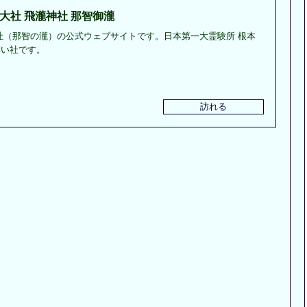
大社 飛瀧神社 那智御瀧
社（那智の瀧）の公式ウェブサイトです。日本第一大霊験所 根本
厚い社です。