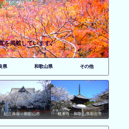
写真を掲載しています。
良県
和歌山県
その他
紀三井寺－和歌山市
根来寺－和歌山県岩出市