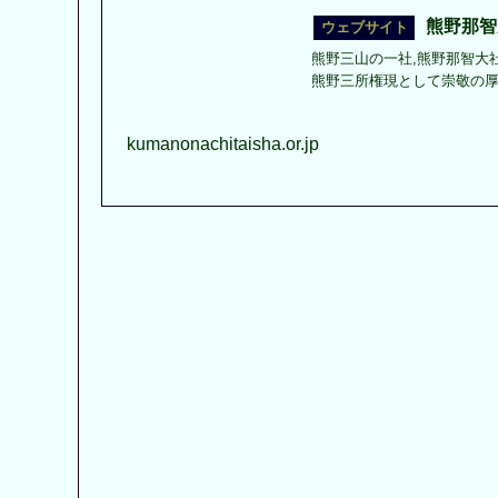
熊野那智
熊野三山の一社,熊野那智大
熊野三所権現として崇敬の
kumanonachitaisha.or.jp