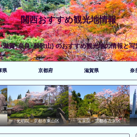
関西おすすめ観光地情報
京都･滋賀･奈良･和歌山) のおすすめ観光地の情報と
庫県
京都府
滋賀県
奈
光明院－京都市東山区
宝泉院－京都市左京区