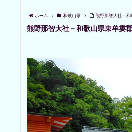
ホーム
和歌山県
熊野那智大社－和
熊野那智大社－和歌山県東牟婁