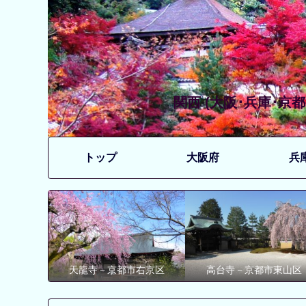
関西 (大阪･兵庫･
トップ
大阪府
兵
天龍寺－京都市右京区
高台寺－京都市東山区